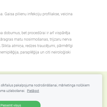
 Gaisa pilienu infekciju profilakse, veicina
na dobumus, bet procedūrai ir arī vispārēja
pāragras matu nosirmošanas, trijzaru nerva
.
Slikta atmiņa, redzes traucējumi, pārmērīgi
miplēģija, paraplēģija un citi neiroloģiski
m sīkfailus pakalpojuma nodrošināšanai, mārketinga nolūkiem
uma uzlabošanai.
Pielāgot
Pieņemt visus