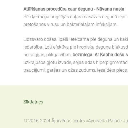
Attīrīšanas procedūra caur degunu - Nāvana nasja
Pēc ķermeņa augšējās daļas masāžas degunā iepilina n
pretošanos vīrusu un bakteriālajām infekcijām.
Līdzsvaro došas. Īpaši ieteicama pie deguna un ka
iedarbība. Ļoti efektīva pie hroniska deguna blaku
neiralģijas, plikgalvības,
bezmiega. Ar Kapha došu s
uzkrājušos gļotu izvade, sejas ādas hiperpigmentācij
traucējumi, garšas un ožas zudums, iesaldēts plecs, s
Sīkdatnes
© 2016-2024 Ājurvēdas centrs «Ayurveda Palace Jur