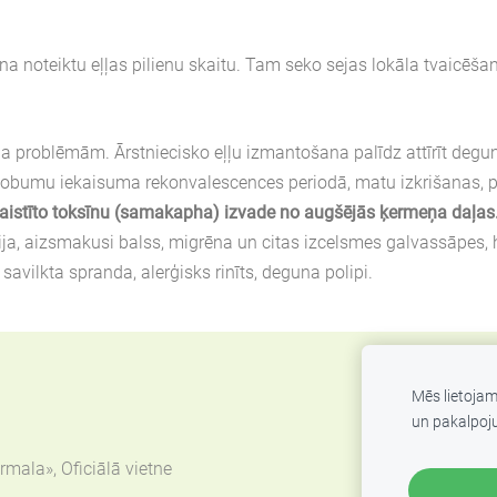
oteiktu eļļas pilienu skaitu. Tam seko sejas lokāla tvaicēšana.
kla problēmām.
Ārstniecisko eļļu izmantošana palīdz attīrīt degu
sdobumu iekaisuma rekonvalescences periodā, matu izkrišanas, 
aistīto toksīnu (samakapha) izvade no augšējās ķermeņa daļas
a, aizsmakusi balss, migrēna un citas izcelsmes galvassāpes, he
avilkta spranda, alerģisks rinīts, deguna polipi.
Mēs lietoja
un pakalpoj
mala», Oficiālā vietne