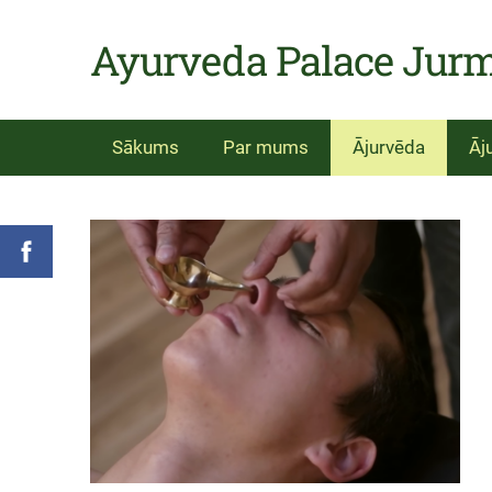
Ayurveda Palace Jur
Sākums
Par mums
Ājurvēda
Āj