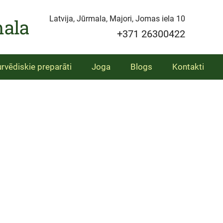
Latvija, Jūrmala, Majori, Jomas iela 10
mala
+371 26300422
urvēdiskie preparāti
Joga
Blogs
Kontakti