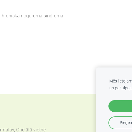
m, hroniska noguruma sindroma.
Mēs lietoja
un pakalpoj
Pieņem
mala», Oficiālā vietne