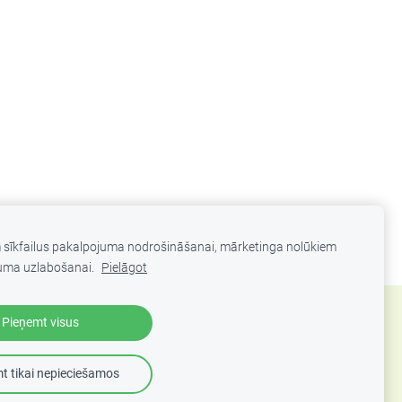
m sīkfailus pakalpojuma nodrošināšanai, mārketinga nolūkiem
uma uzlabošanai.
Pielāgot
Pieņemt visus
t tikai nepieciešamos