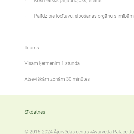
·
Kosmētisks (atjaunojošs) efekts
·
Palīdz pie locītavu, elpošanas orgānu slimībā
Ilgums:
Visam ķermenim 1 stunda
Atsevišķām zonām 30 minūtes
Sīkdatnes
© 2016-2024 Ājurvēdas centrs «Ayurveda Palace Jur