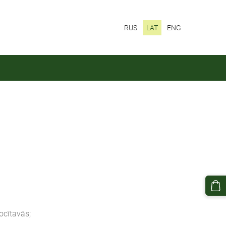
RUS
LAT
ENG
ocītavās;