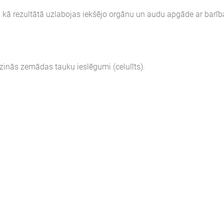
, kā rezultātā uzlabojas iekšējo orgānu un audu apgāde ar barīb
īdzinās zemādas tauku ieslēgumi (celulīts).