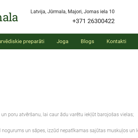
Latvija, Jūrmala, Majori, Jomas iela 10
mala
+371 26300422
urvēdiskie preparāti
Joga
Blogs
Kontakti
un poru atvēršanu, lai caur ādu varētu iekļūt barojošas vielas;
ūd nogurums un sāpes, izzūd nepatīkamas sajūtas muskuļos un l