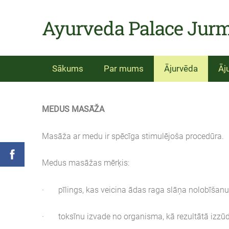
Ayurveda Palace Jur
Sākums
Par mums
Ājurvēda
Āj
MEDUS MASĀŽA
Masāža ar medu ir spēcīga stimulējoša procedūra.
Medus masāžas mērķis:
·
pīlings, kas veicina ādas raga slāņa nolobīšanu 
·
toksīnu izvade no organisma, kā rezultātā izz