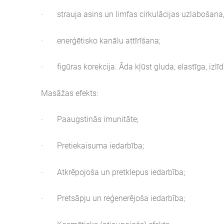
·
strauja asins un limfas cirkulācijas uzlabošana
·
enerģētisko kanālu attīrīšana;
·
figūras korekcija. Āda kļūst gluda, elastīga, izl
Masāžas efekts:
·
Paaugstinās imunitāte;
·
Pretiekaisuma iedarbība;
·
Atkrēpojoša un pretklepus iedarbība;
·
Pretsāpju un reģenerējoša iedarbība;