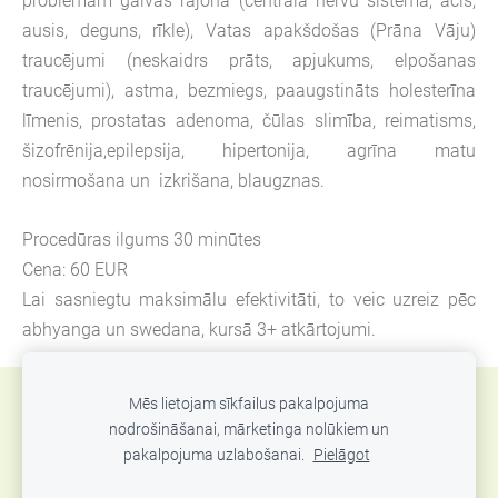
problēmām galvas rajonā (centrālā nervu sistēma, acis,
ausis, deguns, rīkle), Vatas apakšdošas (Prāna Vāju)
traucējumi (neskaidrs prāts, apjukums, elpošanas
traucējumi), astma, bezmiegs, paaugstināts holesterīna
līmenis, prostatas adenoma, čūlas slimība, reimatisms,
šizofrēnija,epilepsija, hipertonija, agrīna matu
nosirmošana un izkrišana, blaugznas.
Procedūras ilgums 30 minūtes
Cena: 60 EUR
Lai sasniegtu maksimālu efektivitāti, to veic uzreiz pēc
abhyanga un swedana, kursā 3+ atkārtojumi.
Mēs lietojam sīkfailus pakalpojuma
Sīkdatnes
nodrošināšanai, mārketinga nolūkiem un
pakalpojuma uzlabošanai.
Pielāgot
© 2016-2024 Ājurvēdas centrs «Ayurveda Palace