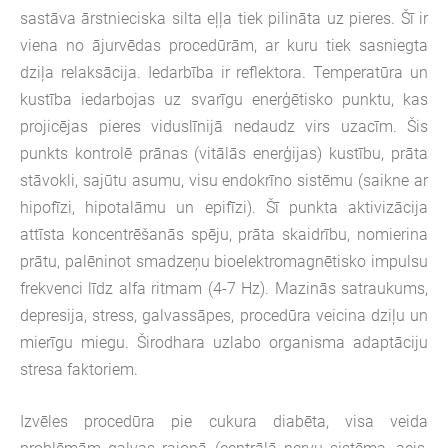
sastāva ārstnieciska silta eļļa tiek pilināta uz pieres. Šī ir
viena no ājurvēdas procedūrām, ar kuru tiek sasniegta
dziļa relaksācija.
Iedarbība ir reflektora. Temperatūra un
kustība iedarbojas uz svarīgu enerģētisko punktu, kas
projicējas pieres viduslīnijā nedaudz virs uzacīm. Šis
punkts kontrolē prānas (vitālās enerģijas) kustību, prāta
stāvokli, sajūtu asumu, visu endokrīno sistēmu (saikne ar
hipofīzi, hipotalāmu un epifīzi). Šī punkta aktivizācija
attīsta koncentrēšanās spēju, prāta skaidrību, nomierina
prātu, palēninot smadzeņu bioelektromagnētisko impulsu
frekvenci līdz alfa ritmam (4-7 Hz). Mazinās satraukums,
depresija, stress, galvassāpes, procedūra veicina dziļu un
mierīgu miegu.
Širodhara uzlabo organisma adaptāciju
stresa faktoriem.
Izvēles procedūra pie cukura diabēta, visa veida