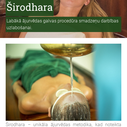
Širodhara
Labāk
ā ā
j
u
rvēdas galvas procedūra smadzeņu
darbības
uzlabošanai
.
Širodhara – unikāla ājurvēdas metodika, kad noteikta