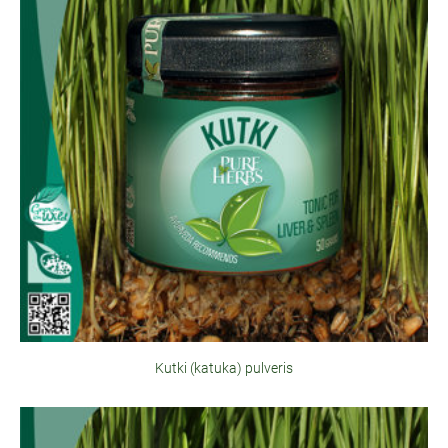
Kutki (katuka) pulveris