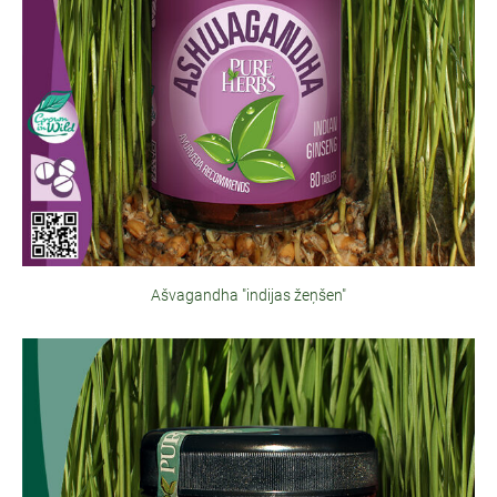
Ašvagandha "indijas žeņšen"