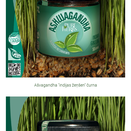
Ašvagandha "indijas žeņšen" čurna