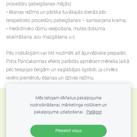
procedūru pabeigšanas mājās)
• ēšanas režīms un pārtika tuvākajās dienās pēc
terapeitisko procedūru pabeigšanas – samsarjana krama;
• medicīnisko dūmu ieelpošana, mutes dobuma
skalināšana, acu mazgāšana u.c.
Pēc indikācijām var tikt nozīmēti arī ājurvēdiskie preparāti.
Pilns Pančakarmas efekts parādās apmēram mēneša laikā
pēc terapijas beigām un saglabājas ilgstoši, ja cilvēks
ievēro piemērotu ēšanas un dzīves režīmu.
Mēs lietojam sīkfailus pakalpojuma
Sīkdatnes
nodrošināšanai, mārketinga nolūkiem un
pakalpojuma uzlabošanai.
Pielāgot
© 2016-2024 Ājurvēdas centrs «Ayurveda Palace
Jurmala», Oficiālā vietne
Pieņemt visus