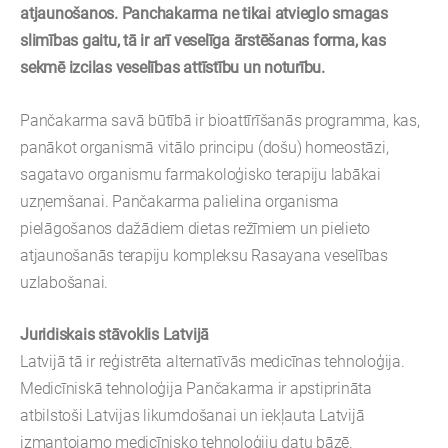
atjaunošanos. Panchakarma ne tikai atvieglo smagas
slimības gaitu, tā ir arī veselīga ārstēšanas forma, kas
sekmē izcilas veselības attīstību un noturību.
Pančakarma savā būtībā ir bioattīrīšanās programma, kas,
panākot organismā vitālo principu (došu) homeostāzi,
sagatavo organismu farmakoloģisko terapiju labākai
uzņemšanai. Pančakarma palielina organisma
pielāgošanos dažādiem dietas režīmiem un pielieto
atjaunošanās terapiju kompleksu Rasayana veselības
uzlabošanai.
Juridiskais stāvoklis Latvijā
Latvijā tā ir reģistrēta alternatīvās medicīnas tehnoloģija.
Medicīniskā tehnoloģija Pančakarma ir apstiprināta
atbilstoši Latvijas likumdošanai un iekļauta Latvijā
izmantojamo medicīnisko tehnoloģiju datu bāzē.