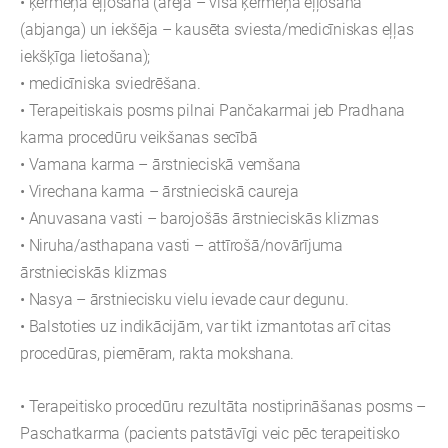
• ķermeņa eļļošana (ārējā – visa ķermeņa eļļošana
(abjanga) un iekšēja – kausēta sviesta/medicīniskas eļļas
iekšķīga lietošana);
• medicīniska sviedrēšana.
• Terapeitiskais posms pilnai Pančakarmai jeb Pradhana
karma procedūru veikšanas secībā
• Vamana karma – ārstnieciskā vemšana
• Virechana karma – ārstnieciskā caureja
• Anuvasana vasti – barojošās ārstnieciskās klizmas
• Niruha/asthapana vasti – attīrošā/novārījuma
ārstnieciskās klizmas
• Nasya – ārstniecisku vielu ievade caur degunu.
• Balstoties uz indikācijām, var tikt izmantotas arī citas
procedūras, piemēram, rakta mokshana.
• Terapeitisko procedūru rezultāta nostiprināšanas posms –
Paschatkarma (pacients patstāvīgi veic pēc terapeitisko