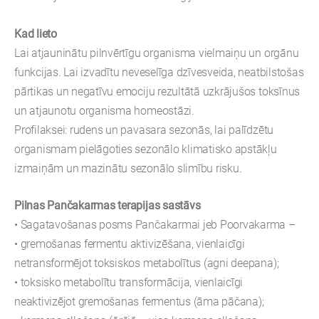
Kad lieto
Lai atjauninātu pilnvērtīgu organisma vielmaiņu un orgānu
funkcijas. Lai izvadītu neveselīga dzīvesveida, neatbilstošas
pārtikas un negatīvu emociju rezultātā uzkrājušos toksīnus
un atjaunotu organisma homeostāzi.
Profilaksei: rudens un pavasara sezonās, lai palīdzētu
organismam pielāgoties sezonālo klimatisko apstākļu
izmaiņām un mazinātu sezonālo slimību risku.
Pilnas Pančakarmas terapijas sastāvs
• Sagatavošanas posms Pančakarmai jeb Poorvakarma –
• gremošanas fermentu aktivizēšana, vienlaicīgi
netransformējot toksiskos metabolītus (agni deepana);
• toksisko metabolītu transformācija, vienlaicīgi
neaktivizējot gremošanas fermentus (āma pāčana);