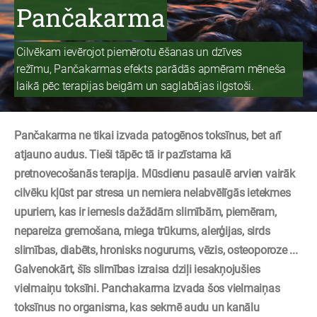
Pančakarma
Cilvēkam ievērojot piemērotu ēšanas un dzīves
režīmu,
Pančakarmas efekts parādās apmēram mēneša
laikā pēc terapijas beigām un saglabājas ilgstoši.
Pančakarma ne tikai izvada patogēnos toksīnus, bet arī
atjauno audus. Tieši tāpēc tā ir pazīstama kā
pretnovecošanās terapija. Mūsdienu pasaulē arvien vairāk
cilvēku kļūst par stresa un nemiera nelabvēlīgās ietekmes
upuriem, kas ir iemesls dažādām slimībām, piemēram,
nepareiza gremošana, miega trūkums, alerģijas, sirds
slimības, diabēts, hronisks nogurums, vēzis, osteoporoze ...
Galvenokārt, šīs slimības izraisa dziļi iesakņojušies
vielmaiņu toksīni. Panchakarma izvada šos vielmaiņas
toksīnus no organisma, kas sekmē audu un kanālu