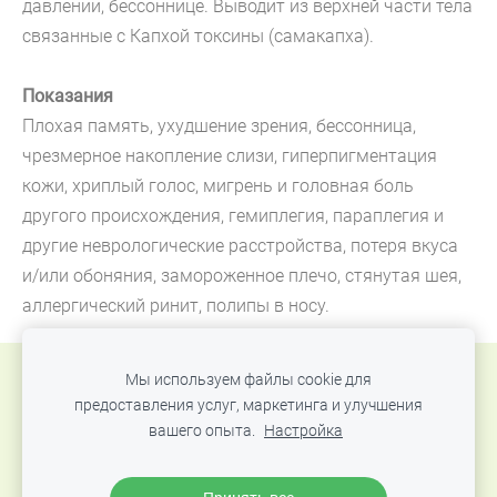
давлени
и
, бессонниц
е
. Выводи
т
из верхней части тела
связанны
е с
Капх
ой
токсин
ы
(
самакапха
).
Показания
Плохая память, ухудшение зрения, бессонница,
чрезмерное накопление слизи, гиперпигментация
кожи, хриплы
й
голос, мигрен
ь
и головн
ая
бол
ь
друг
ого
происхождения
, гемиплеги
я
, параплеги
я
и
други
е
неврологически
е
расстройств
а
, потеря вкуса
и
/или
обоняния, замороженное плечо,
стянутая
шея,
аллергический ринит, полипы
в
нос
у.
Мы используем файлы cookie для
Файлы cookie
предоставления услуг, маркетинга и улучшения
вашего опыта.
Настройка
© 2016-2024 Аюрведический центр «Ayurveda Palace
Jurmala», Официальный сайт