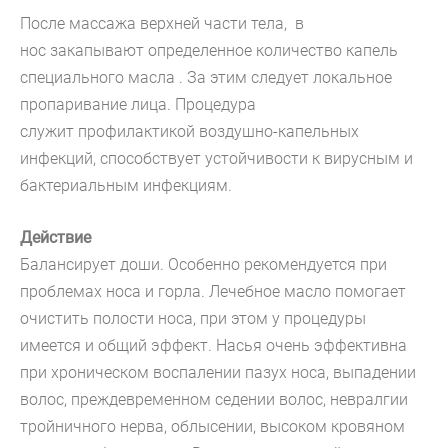
После массаж
а
верхн
ей части
тела,
в
нос закапывают
определ
енное
количество капель
специального
масла . За этим следует локал
ь
но
е
пропаривани
е
лица.
Процедура
служит
профилактик
ой
воздушно-капельны
х
инфекци
й
, способствует устойчивости к вирусным и
бактериальным инфекциям.
Действие
Баланс
ирует
дош
и
. Особенно рекомендуется
при
проблема
х
носа и горла. Лечебное масло помогает
очистить полости
носа
, при этом у процедур
ы
имеется и
общий эффект. Насья очень эффективн
а
при хроническом воспалении пазух
носа
, выпадени
и
волос, преждевременн
ом
седении
волос, невралгии
тройничного нерва, облысени
и
, высоко
м
кровяно
м