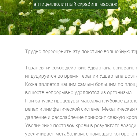
антицеллюлитный скрабинг массаж
Трудно переоценить эту поистине волшебную т
Терапевтическое действие Удвартана основано 
индуцируется во время терапии Удвартана возн
Кожа является нашим самым большим по площад
веществ непрерывно удаляются из организма.
При запуске процедуры массажа глубокое давле
венах и лимфатической системе. Механическая
давление и расслабление приносит свежую кров
Увеличение поставок крови в результате вазод
увеличивает метаболизм, с помощью которого 