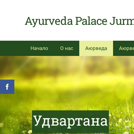
Ayurveda Palace
Начало
О нас
Аюрведа
Аюрве
Удвартана