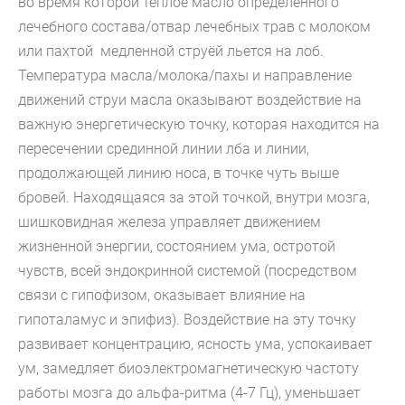
во время которой теплое масло
определенного
лечебного состава
/отвар лечебных трав с молоком
или пахтой медленной струёй льется на лоб.
Температура масла/молока/пахы и направление
движений струи масла оказывают воздействие на
важную энергетическую точку, которая находится на
пересечении срединной линии лба и линии,
продолжающей линию носа, в точке чуть выше
бровей. Находящаяся за этой точкой, внутри мозга,
шишковидная железа управляет движением
жизненной энергии, состоянием ума, остротой
чувств, всей эндокринной системой (посредством
связи с гипофизом, оказывает влияние на
гипоталамус и эпифиз). Воздействие на эту точку
развивает концентрацию, ясность ума, успокаивает
ум, замедляет биоэлектромагнетическую частоту
работы мозга до альфа-ритма (4-7 Гц), уменьшает