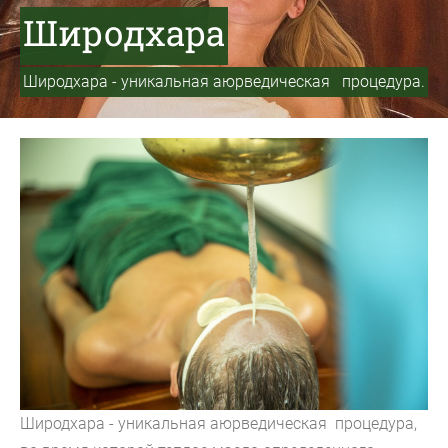
Широдхара
Широдхара - уникальная аюрведическая процедура
.
Широдхара - уникальная аюрведическая процедура,