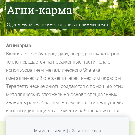
Агни-карма
Здесь вы можете ввести описательный текст.
Агникарма
Включает в себя процедуру, посредством которой
тепло передается на пораженные части тела с
использованием металлического Shalaka
(металлический стержень) асептическим образом.
Терапевтические ожоги создаются с помощью этих
металлических стержней на основе специальных
знаний в ряде областей, в том числе: тип нарушения,
конституции пациента, тяжести заболевания и т.д.
Мы используем файлы cookie для
Файлы cookie