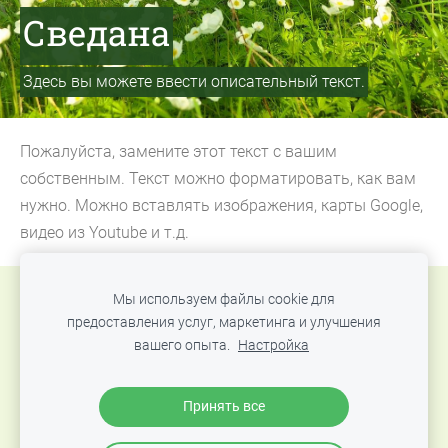
Сведана
Здесь вы можете ввести описательный текст.
Пожалуйста, замените этот текст с вашим
собственным. Текст можно форматировать, как вам
нужно. Можно вставлять изображения, карты Google,
видео из Youtube и т.д.
Мы используем файлы cookie для
Файлы cookie
предоставления услуг, маркетинга и улучшения
вашего опыта.
Настройка
© 2016-2024 Аюрведический центр «Ayurveda Palace
Jurmala», Официальный сайт
Принять все