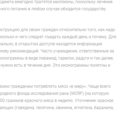
бюджета ежегодно тратятся миллионы, поскольку лечение
ного питания в любом случае обходится государству
трукцию для своих граждан относительно того, как надо
колько и чего следует съедать каждый день и почему. Для
конально, в открытом доступе находится информация
снову рекомендаций. Часто учреждения, ответственные за
нограммы в виде пирамид, тарелок, радуги и так далее,
 нужно есть в течение дня. Эти иконограммы понятны и
воим гражданам потреблять мясо «в меру». Чаще всего
одного фонда исследования рака (WCRF) (на которую
0 граммов красного мяса в неделю. Уточнение: красное
ющих (говядина, телятина, свинина, ягнятина, баранина,