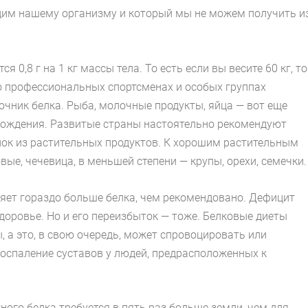
одим нашему организму и который мы не можем получить и
 0,8 г на 1 кг массы тела. То есть если вы весите 60 кг, то
т о профессиональных спортсменах и особых группах
очник белка. Рыба, молочные продукты, яйца — вот еще
ождения. Развитые страны настоятельно рекомендуют
ок из растительных продуктов. К хорошим растительным
вые, чечевица, в меньшей степени — крупы, орехи, семечки.
яет гораздо больше белка, чем рекомендовано. Дефицит
здоровье. Но и его переизбыток — тоже. Белковые диеты
 а это, в свою очередь, может спровоцировать или
воспаление суставов у людей, предрасположенных к
ного белка требуется в пять раз больше земли, чем для