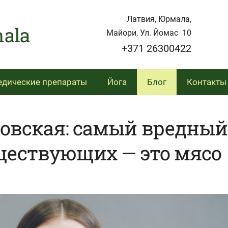
Латвия, Юрмала,
 Jurmala
Майори, Ул. Йомас 10
+371 26300422
дические препараты
Йога
Блог
Контакты
совская: самый вредный
уществующих — это мясо