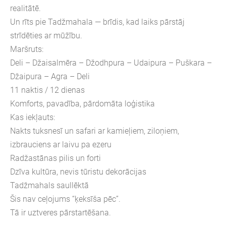
realitātē.
Un rīts pie Tadžmahala — brīdis, kad laiks pārstāj
strīdēties ar mūžību.
Maršruts:
Deli – Džaisalmēra – Džodhpura – Udaipura – Puškara –
Džaipura – Agra – Deli
11 naktis / 12 dienas
Komforts, pavadība, pārdomāta loģistika
Kas iekļauts:
Nakts tuksnesī un safari ar kamieļiem, ziloņiem,
izbrauciens ar laivu pa ezeru
Radžastānas pilis un forti
Dzīva kultūra, nevis tūristu dekorācijas
Tadžmahals saullēktā
Šis nav ceļojums “ķeksīša pēc”.
Tā ir uztveres pārstartēšana.