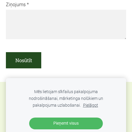
Ziņojums
*
Mēs lietojam sīkfailus pakalpojuma
Sīkdatnes
nodrošināšanai, mārketinga nolūkiem un
pakalpojuma uzlabošanai.
Pielāgot
© 2016-2024 Ājurvēdas centrs «Ayurveda Palace
Jurmala», Oficiālā vietne
Pieņemt visus